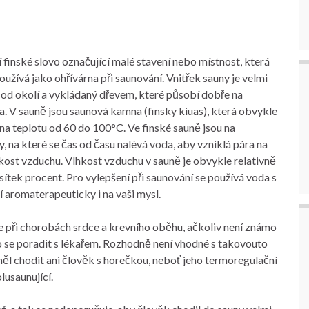
 finské slovo označující malé stavení nebo místnost, která
oužívá jako ohřívárna při saunování. Vnitřek sauny je velmi
 od okolí a vykládaný dřevem, které působí dobře na
. V sauně jsou saunová kamna (finsky kiuas), která obvykle
 na teplotu od 60 do 100°C. Ve finské sauně jsou na
na které se čas od času nalévá voda, aby vzniklá pára na
lhkost vzduchu. Vlhkost vzduchu v sauně je obvykle relativně
sítek procent. Pro vylepšení při saunování se používá voda s
 aromaterapeuticky i na vaši mysl.
 při chorobách srdce a krevního oběhu, ačkoliv není známo
no se poradit s lékařem. Rozhodně není vhodné s takovouto
ěl chodit ani člověk s horečkou, neboť jeho termoregulační
lusaunující.