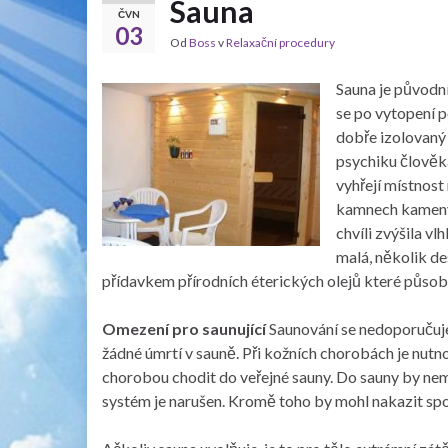
Sauna
ČVN
03
Od
Boss
v
Relaxační procedury
Sauna je původní
se po vytopení p
dobře izolovaný
psychiku člověka
vyhřejí místnost
kamnech kameny, 
chvíli zvýšila v
malá, několik de
přídavkem přírodních éterických olejů které působí
Omezení pro saunující
Saunování se nedoporučuje
žádné úmrtí v sauně. Při kožních chorobách je nut
chorobou chodit do veřejné sauny. Do sauny by nem
systém je narušen. Kromě toho by mohl nakazit spo