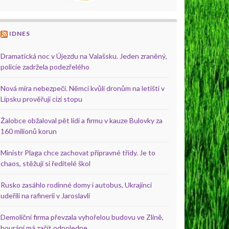
IDNES
Dramatická noc v Újezdu na Valašsku. Jeden zraněný,
policie zadržela podezřelého
Nová míra nebezpečí. Němci kvůli dronům na letišti v
Lipsku prověřují cizí stopu
Žalobce obžaloval pět lidí a firmu v kauze Bulovky za
160 milionů korun
Ministr Plaga chce zachovat přípravné třídy. Je to
chaos, stěžují si ředitelé škol
Rusko zasáhlo rodinné domy i autobus, Ukrajinci
udeřili na rafinerii v Jaroslavli
Demoliční firma převzala vyhořelou budovu ve Zlíně,
bourání má začít odpoledne