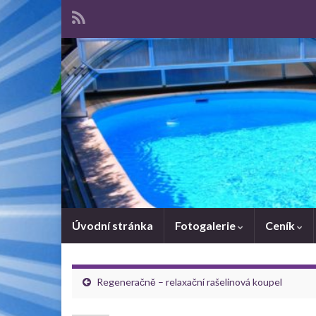
Úvodní stránka
Fotogalerie
Ceník
Regeneračně – relaxační rašelinová koupel