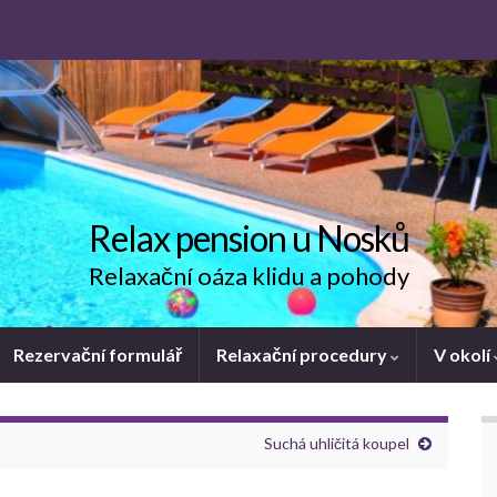
Relax pension u Nosků
Relaxační oáza klidu a pohody
Rezervační formulář
Relaxační procedury
V okolí
Suchá uhličitá koupel