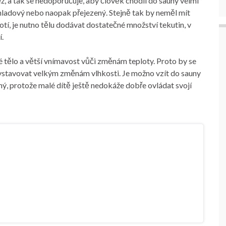
ěž, a tak se nedoporučuje, aby člověk chodil do sauny velmi
hladový nebo naopak přejezený. Stejně tak by neměl mít
í, je nutno tělu dodávat dostatečné množství tekutin, v
.
lé tělo a větší vnímavost vůči změnám teploty. Proto by se
vystavovat velkým změnám vlhkosti. Je možno vzít do sauny
rný, protože malé dítě ještě nedokáže dobře ovládat svojí