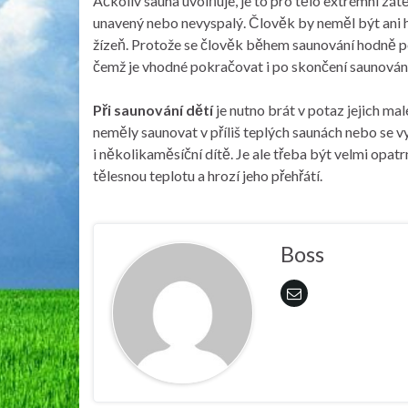
Ačkoliv sauna uvolňuje, je to pro tělo extrémní zát
unavený nebo nevyspalý. Člověk by neměl být ani 
žízeň. Protože se člověk během saunování hodně pot
čemž je vhodné pokračovat i po skončení saunování
Při saunování dětí
je nutno brát v potaz jejich ma
neměly saunovat v příliš teplých saunách nebo se 
i několikaměsíční dítě. Je ale třeba být velmi opat
tělesnou teplotu a hrozí jeho přehřátí.
Boss