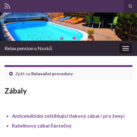
Pře
vyhl
Search for:
form
Relax pension u Nosků
Rozba
navig
Zpět na
Relaxační procedury
Zábaly
Anticelulitidní zeštíhlující tlakový zábal / pro ženy/.
Rašelinový zábal částečný