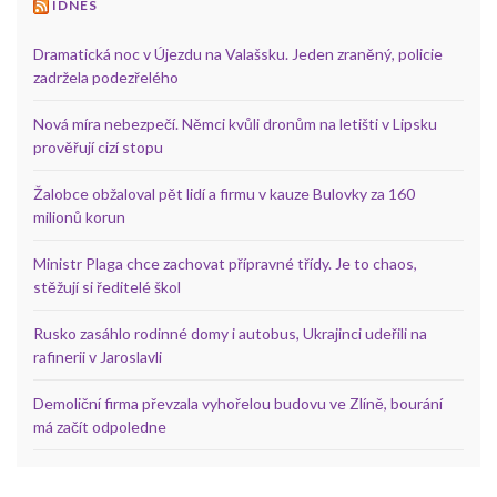
IDNES
Dramatická noc v Újezdu na Valašsku. Jeden zraněný, policie
zadržela podezřelého
Nová míra nebezpečí. Němci kvůli dronům na letišti v Lipsku
prověřují cizí stopu
Žalobce obžaloval pět lidí a firmu v kauze Bulovky za 160
milionů korun
Ministr Plaga chce zachovat přípravné třídy. Je to chaos,
stěžují si ředitelé škol
Rusko zasáhlo rodinné domy i autobus, Ukrajinci udeřili na
rafinerii v Jaroslavli
Demoliční firma převzala vyhořelou budovu ve Zlíně, bourání
má začít odpoledne