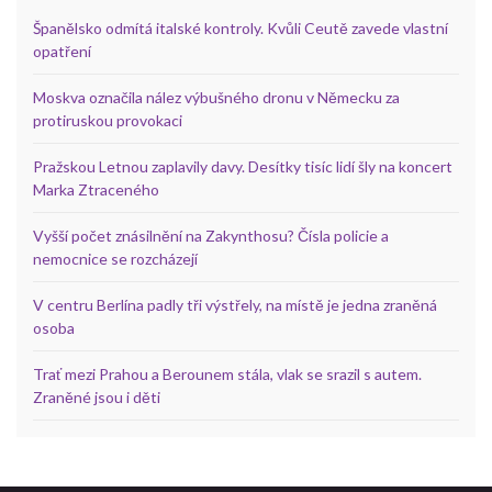
Španělsko odmítá italské kontroly. Kvůli Ceutě zavede vlastní
opatření
Moskva označila nález výbušného dronu v Německu za
protiruskou provokaci
Pražskou Letnou zaplavily davy. Desítky tisíc lidí šly na koncert
Marka Ztraceného
Vyšší počet znásilnění na Zakynthosu? Čísla policie a
nemocnice se rozcházejí
V centru Berlína padly tři výstřely, na místě je jedna zraněná
osoba
Trať mezi Prahou a Berounem stála, vlak se srazil s autem.
Zraněné jsou i děti