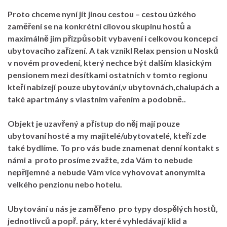
Proto chceme nyní jít jinou cestou – cestou úzkého
zaměření se na konkrétní cílovou skupinu hostů a
maximálně jim přizpůsobit vybavení i celkovou koncepci
ubytovacího zařízení. A tak vznikl Relax pension u Nosků
v novém provedení, který nechce být dalším klasickým
pensionem mezi desítkami ostatních v tomto regionu
kteří nabízejí pouze ubytování,v ubytovnách,chalupách a
také apartmány s vlastním vařením a podobně..
Objekt je uzavřený a přístup do něj mají pouze
ubytovaní hosté a my majitelé/ubytovatelé, kteří zde
také bydlíme. To pro vás bude znamenat denní kontakt s
námi a proto prosíme zvažte, zda Vám to nebude
nepříjemné a nebude Vám více vyhovovat anonymita
velkého penzionu nebo hotelu.
Ubytování u nás je zaměřeno pro typy dospělých hostů,
jednotlivců a popř. páry, které vyhledávají klid a