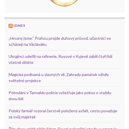
IDNES
„Hrozný jsme.“ Prahou projde duhový průvod, účastníci se
scházejí na Václaváku
Ukrajinci udeřili na rafinerie, Rusové v Kyjevě zabili čtyři lidi
včetně dítěte
Magická podívaná u slavných vil. Zahrady památek oživily
světelné projekce
Pobodání v Tanvaldu policie vyšetřuje jako pokus o vraždu
dvou lidí
Polský farmář rozoral čerstvě položený asfalt, cestu považuje
za svůj majetek
Řím chce vrátit pláže lidem. Bourá nelegální stavby a omezuje