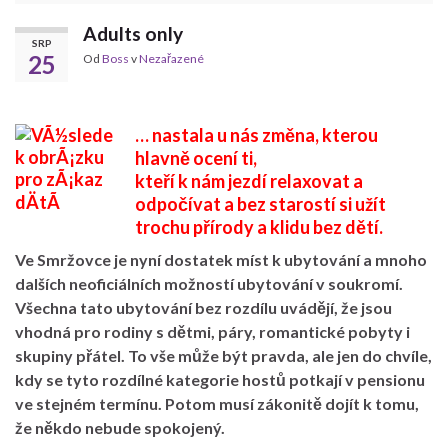
Adults only
SRP
25
Od
Boss
v
Nezařazené
… nastala u nás změna, kterou
hlavně ocení ti,
kteří k nám jezdí relaxovat a
odpočívat
a bez starostí si užít
trochu přírody a
klidu bez dětí
.
Ve Smržovce je nyní dostatek míst k ubytování a mnoho
dalších neoficiálních možností ubytování v soukromí.
Všechna tato ubytování bez rozdílu uvádějí, že jsou
vhodná pro rodiny s dětmi, páry, romantické pobyty i
skupiny přátel. To vše může být pravda, ale jen do chvíle,
kdy se tyto rozdílné kategorie hostů potkají v pensionu
ve stejném termínu. Potom musí zákonitě dojít k tomu,
že někdo nebude spokojený.