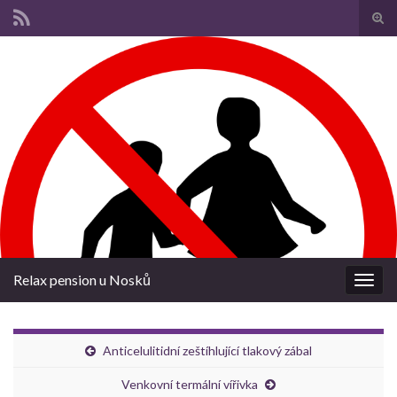
Pře
vyhl
Search for:
form
Relax pension u Nosků
Rozba
navig
Anticelulitidní zeštíhlující tlakový zábal
Venkovní termální vířivka