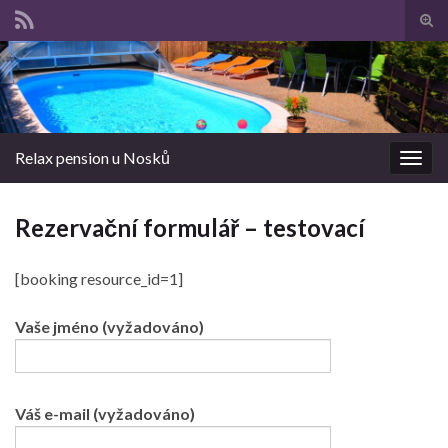
Pře
vyhl
Search for:
form
Relax pension u Nosků
Rozba
navig
Rezervační formulář – testovací
[booking resource_id=1]
Vaše jméno (vyžadováno)
Váš e-mail (vyžadováno)