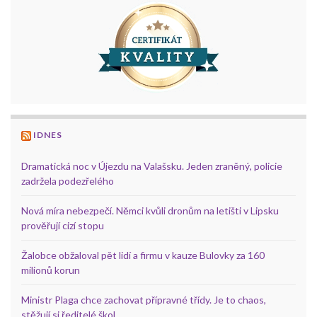
IDNES
Dramatická noc v Újezdu na Valašsku. Jeden zraněný, policie
zadržela podezřelého
Nová míra nebezpečí. Němci kvůli dronům na letišti v Lipsku
prověřují cizí stopu
Žalobce obžaloval pět lidí a firmu v kauze Bulovky za 160
milionů korun
Ministr Plaga chce zachovat přípravné třídy. Je to chaos,
stěžují si ředitelé škol